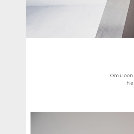
Om u een 
hie