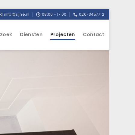
info@sijne.nl
08:00 - 17:00
020-3457712
rzoek
Diensten
Projecten
Contact