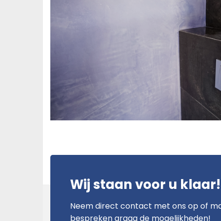
Wij staan voor u klaar!
Neem direct contact met ons op of m
bespreken graag de mogelijkheden!